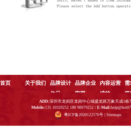
首页
关于我们
品牌设计
品牌企业
内容运营
需
作品
官网
维护
策
ADD:
深圳市龙岗区龙岗中心城盛龙路万象天成1栋7
Mobile:
135 10329252 180 98979252 /
E-Mail:
help@hot0
粤ICP备2020122570号
|
Sitemaps