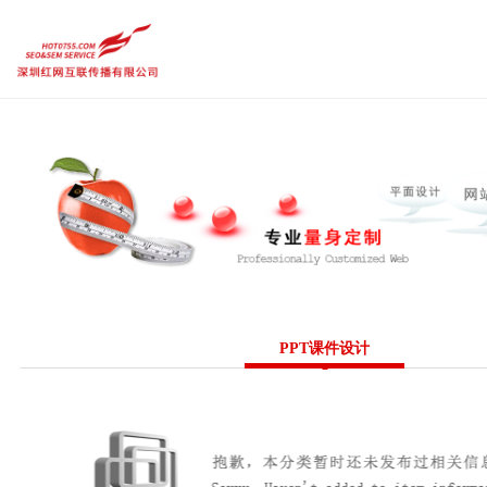
品牌设计作品
品牌企业官网
内容运营维护
需求定制策略
热点
品牌设计作品
品牌企业官网
内容运营维护
传统市场竞争激烈，互联网上仍潜藏着勃勃商机！
要开拓广阔的互联网空间，您需要的是一个 “智慧团队”
需求定制策略
让我们一起来创造更大的奇迹！
热点前沿
CGGEO：180 98979252
PPT课件设计
联系方式