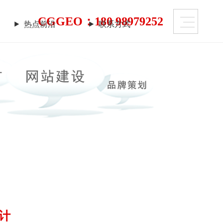
CGGEO：180 98979252
热点前沿
联系方式
热点前沿
联系方式
上仍潜藏着勃勃商机！
需要的是一个 “智慧团队”
迹！
计