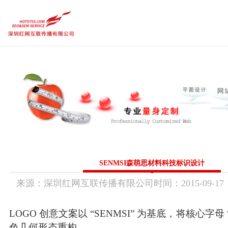
品牌设计作品
品牌企业官网
内容运营维护
需求定制策略
热点
品牌设计作品
品牌企业官网
内容运营维护
传统市场竞争激烈，互联网上仍潜藏着勃勃商机！
要开拓广阔的互联网空间，您需要的是一个 “智慧团队”
需求定制策略
让我们一起来创造更大的奇迹！
热点前沿
CGGEO：180 98979252
SENMSI森萌思材料科技标识设计
来源：
深圳红网互联传播有限公司
时间：
2015-
09-17
联系方式
LOGO 创意文案以 “SENMSI” 为基底，将核心字母
色几何形态重构 ——