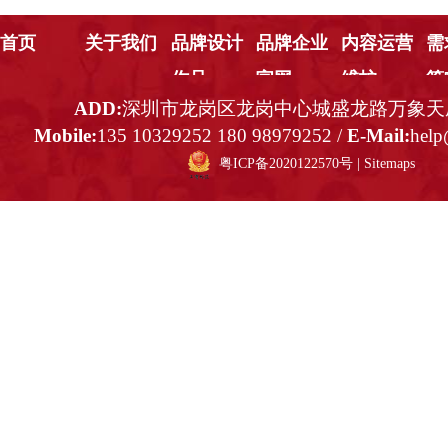
首页
关于我们
品牌设计
品牌企业
内容运营
需
作品
官网
维护
策
ADD:
深圳市龙岗区龙岗中心城盛龙路万象天成
Mobile:
135 10329252 180 98979252 /
E-Mail:
help
粤ICP备2020122570号
|
Sitemaps